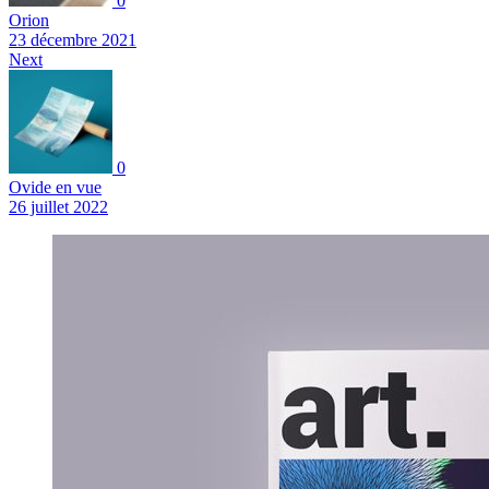
0
Orion
23 décembre 2021
Next
0
Ovide en vue
26 juillet 2022